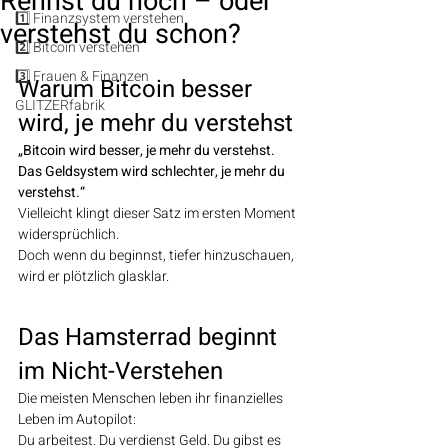
Rennst du noch – oder
1️⃣ Finanzsystem verstehen
verstehst du schon?
2️⃣ Bitcoin verstehen
3️⃣ Frauen & Finanzen
Warum Bitcoin besser 
GLITZERfabrik
wird, je mehr du verstehst
„Bitcoin wird besser, je mehr du verstehst.
Das Geldsystem wird schlechter, je mehr du 
verstehst.“
Vielleicht klingt dieser Satz im ersten Moment 
widersprüchlich.
Doch wenn du beginnst, tiefer hinzuschauen, 
wird er plötzlich glasklar.
Das Hamsterrad beginnt 
im Nicht-Verstehen
Die meisten Menschen leben ihr finanzielles 
Leben im Autopilot:
Du arbeitest. Du verdienst Geld. Du gibst es 