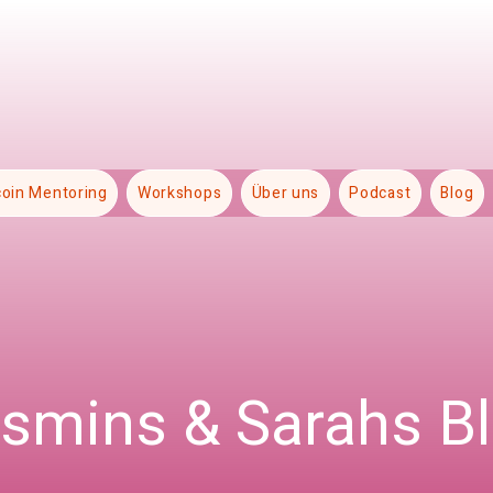
coin Mentoring
Workshops
Über uns
Podcast
Blog
smins & Sarahs B