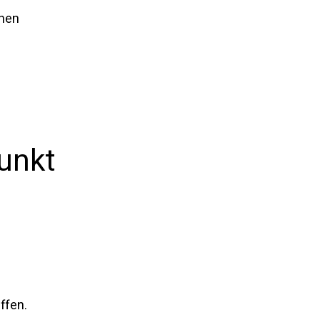
hen 
unkt
ffen.