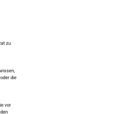
at zu 
wissen, 
oder die 
ie vor 
nden 