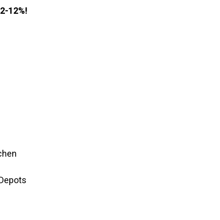
2-12%!
chen 
 Depots 