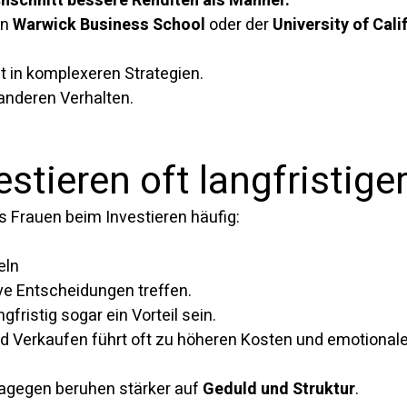
chschnitt bessere Renditen als Männer.
n 
Warwick Business School
 oder der 
University of Cali
ht in komplexeren Strategien.
anderen Verhalten.
stieren oft langfristige
s Frauen beim Investieren häufig:
eln
ve Entscheidungen treffen.
fristig sogar ein Vorteil sein.
d Verkaufen führt oft zu höheren Kosten und emotionale
dagegen beruhen stärker auf 
Geduld und Struktur
.