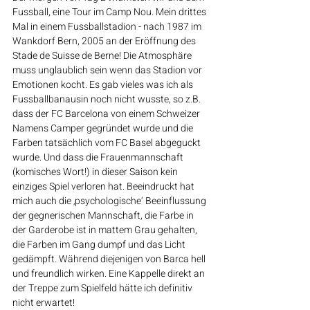
Fussball, eine Tour im Camp Nou. Mein drittes 
Mal in einem Fussballstadion - nach 1987 im 
Wankdorf Bern, 2005 an der Eröffnung des 
Stade de Suisse de Berne! Die Atmosphäre 
muss unglaublich sein wenn das Stadion vor 
Emotionen kocht. Es gab vieles was ich als 
Fussballbanausin noch nicht wusste, so z.B. 
dass der FC Barcelona von einem Schweizer 
Namens Camper gegründet wurde und die 
Farben tatsächlich vom FC Basel abgeguckt 
wurde. Und dass die Frauenmannschaft 
(komisches Wort!) in dieser Saison kein 
einziges Spiel verloren hat. Beeindruckt hat 
mich auch die ‚psychologische‘ Beeinflussung 
der gegnerischen Mannschaft, die Farbe in 
der Garderobe ist in mattem Grau gehalten, 
die Farben im Gang dumpf und das Licht 
gedämpft. Während diejenigen von Barca hell 
und freundlich wirken. Eine Kappelle direkt an 
der Treppe zum Spielfeld hätte ich definitiv 
nicht erwartet! 