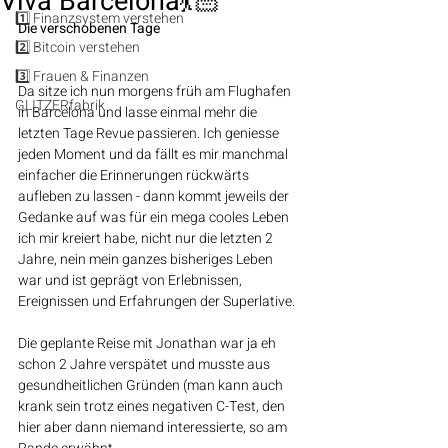
Viva Barcelona💃🏻
1️⃣ Finanzsystem verstehen
Die verschobenen Tage
2️⃣ Bitcoin verstehen
3️⃣ Frauen & Finanzen
Da sitze ich nun morgens früh am Flughafen 
GLITZERfabrik
in Barcelona und lasse einmal mehr die 
letzten Tage Revue passieren. Ich geniesse 
jeden Moment und da fällt es mir manchmal 
einfacher die Erinnerungen rückwärts 
aufleben zu lassen - dann kommt jeweils der 
Gedanke auf was für ein mega cooles Leben 
ich mir kreiert habe, nicht nur die letzten 2 
Jahre, nein mein ganzes bisheriges Leben 
war und ist geprägt von Erlebnissen, 
Ereignissen und Erfahrungen der Superlative.
Die geplante Reise mit Jonathan war ja eh 
schon 2 Jahre verspätet und musste aus 
gesundheitlichen Gründen (man kann auch 
krank sein trotz eines negativen C-Test, den 
hier aber dann niemand interessierte, so am 