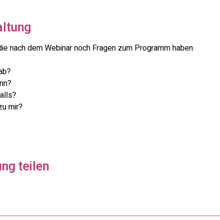
altung
le, die nach dem Webinar noch Fragen zum Programm haben.
 ab?
nn?
alls?
zu mir?
ng teilen