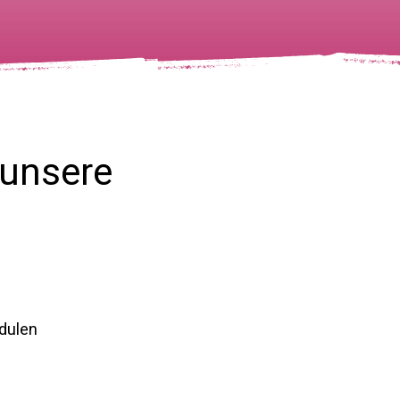
 unsere
odulen