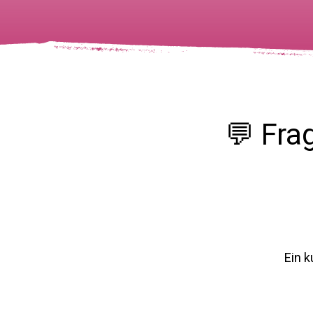
💬 Fra
Ein k