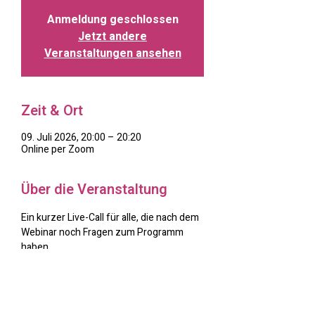
Anmeldung geschlossen
Jetzt andere
Veranstaltungen ansehen
Zeit & Ort
09. Juli 2026, 20:00 – 20:20
Online per Zoom
Über die Veranstaltung
Ein kurzer Live-Call für alle, die nach dem 
Webinar noch Fragen zum Programm 
haben.
Typische Fragen:
– Wie läuft die Basis genau ab?
– Wann macht der Aufbau Sinn?
– Was beinhalten die Q&A-Calls?