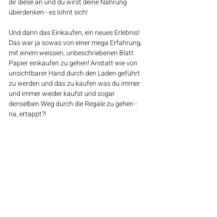
dir diese an und du wirst deine Nahrung 
überdenken - es lohnt sich!
Und dann das Einkaufen, ein neues Erlebnis! 
Das war ja sowas von einer mega Erfahrung, 
mit einem weissen, unbeschriebenen Blatt 
Papier einkaufen zu gehen! Anstatt wie von 
unsichtbarer Hand durch den Laden geführt 
zu werden und das zu kaufen was du immer 
und immer wieder kaufst und sogar 
denselben Weg durch die Regale zu gehen - 
na, ertappt?! 
Was es alles gibt, von Start-ups kreierten rein 
Pflanzlichen Kreationen, von Beyond-Burgers 
über White Greek, Joghurt auf Kokos- und 
Cashew-Basis, Soja Geschnetzeltes…und und 
und! 
Unsere Ernährung ist vorallem von rohem 
Gemüse und Proteinen geprägt. Wusstest du, 
dass 1kg Erbsen 900g Protein enthält im 