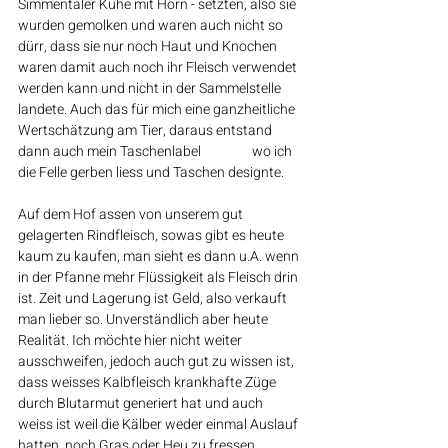
Simmentaler Kühe mit Horn - setzten, also sie 
wurden gemolken und waren auch nicht so 
dürr, dass sie nur noch Haut und Knochen 
waren damit auch noch ihr Fleisch verwendet 
werden kann und nicht in der Sammelstelle 
landete. Auch das für mich eine ganzheitliche 
Wertschätzung am Tier, daraus entstand 
dann auch mein Taschenlabel
 "Q-li.ch"
 wo ich 
die Felle gerben liess und Taschen designte.
Auf dem Hof assen von unserem gut 
gelagerten Rindfleisch, sowas gibt es heute 
kaum zu kaufen, man sieht es dann u.A. wenn 
in der Pfanne mehr Flüssigkeit als Fleisch drin 
ist. Zeit und Lagerung ist Geld, also verkauft 
man lieber so. Unverständlich aber heute 
Realität. Ich möchte hier nicht weiter 
ausschweifen, jedoch auch gut zu wissen ist, 
dass weisses Kalbfleisch krankhafte Züge 
durch Blutarmut generiert hat und auch 
weiss ist weil die Kälber weder einmal Auslauf 
hatten, noch Gras oder Heu zu fressen 