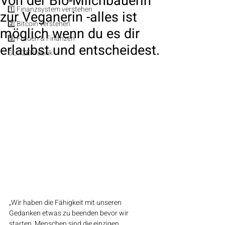
Von der Bio-Milchbäuerin
1️⃣ Finanzsystem verstehen
zur Veganerin -alles ist
2️⃣ Bitcoin verstehen
möglich wenn du es dir
3️⃣ Frauen & Finanzen
erlaubst und entscheidest.
GLITZERfabrik
„Wir haben die Fähigkeit mit unseren 
Gedanken etwas zu beenden bevor wir 
starten. Menschen sind die einzigen 